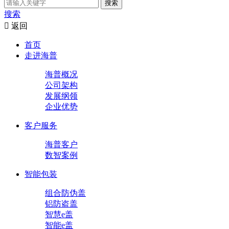
搜索
搜索

返回
首页
走进海普
海普概况
公司架构
发展纲领
企业优势
客户服务
海普客户
数智案例
智能包装
组合防伪盖
铝防盗盖
智慧e盖
智能e盖