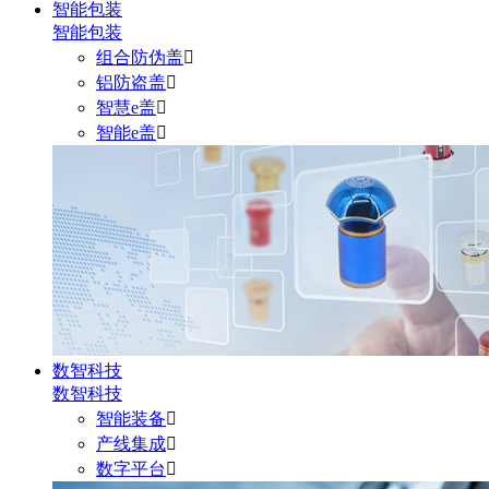
智能包装
智能包装
组合防伪盖

铝防盗盖

智慧e盖

智能e盖

数智科技
数智科技
智能装备

产线集成

数字平台
