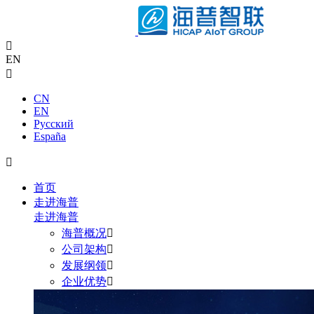

EN

CN
EN
Pусский
España

首页
走进海普
走进海普
海普概况

公司架构

发展纲领

企业优势
