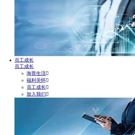
员工成长
员工成长
海普生活

福利关怀

员工成长

加入我们
