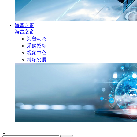
海普之窗
海普之窗
海普动态

采购招标

视频中心

持续发展

